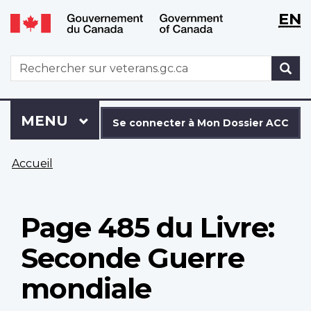
WxT
WxT
EN
Aller
Passer
Langu
Langu
au
à
contenu
la
switch
switch
WxT
R
principal
version
Search
HTML
simplifiée
form
Se
Menu
MENU
PRINCIPAL
connecter
Se connecter à Mon Dossier ACC
à
Vous
Mon
Accueil
êtes
Dossier
ici
ACC
Page 485 du Livre:
Seconde Guerre
mondiale