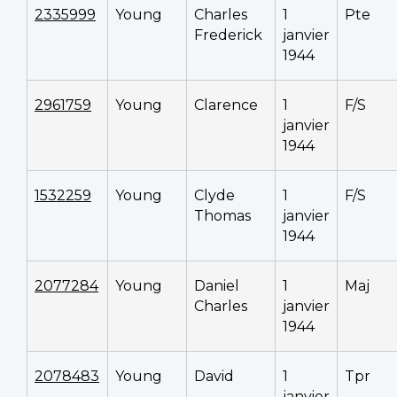
2335999
Young
Charles
1
Pte
Frederick
janvier
1944
2961759
Young
Clarence
1
F/S
janvier
1944
1532259
Young
Clyde
1
F/S
Thomas
janvier
1944
2077284
Young
Daniel
1
Maj
Charles
janvier
1944
2078483
Young
David
1
Tpr
janvier