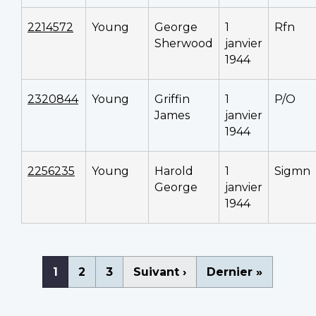
2214572
Young
George
1
Rfn
Sherwood
janvier
1944
2320844
Young
Griffin
1
P/O
James
janvier
1944
2256235
Young
Harold
1
Sigmn
George
janvier
1944
Pagination
Page
1
Page
2
Page
3
Page
Suivant ›
Dernière
Dernier »
courante
suivante
page