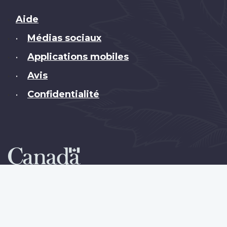
Brand
Aide
Médias sociaux
•
Applications mobiles
•
Avis
•
Confidentialité
•