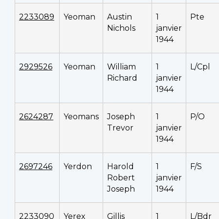
2233089
Yeoman
Austin
1
Pte
Nichols
janvier
1944
2929526
Yeoman
William
1
L/Cpl
Richard
janvier
1944
2624287
Yeomans
Joseph
1
P/O
Trevor
janvier
1944
2697246
Yerdon
Harold
1
F/S
Robert
janvier
Joseph
1944
2233090
Yerex
Gillis
1
L/Bdr