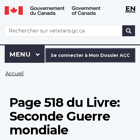
WxT
WxT
EN
Aller
Passer
Langu
Langu
au
à
contenu
la
switch
switch
WxT
R
principal
version
Search
HTML
simplifiée
form
Se
Menu
MENU
PRINCIPAL
connecter
Se connecter à Mon Dossier ACC
à
Vous
Mon
Accueil
êtes
Dossier
ici
ACC
Page 518 du Livre:
Seconde Guerre
mondiale