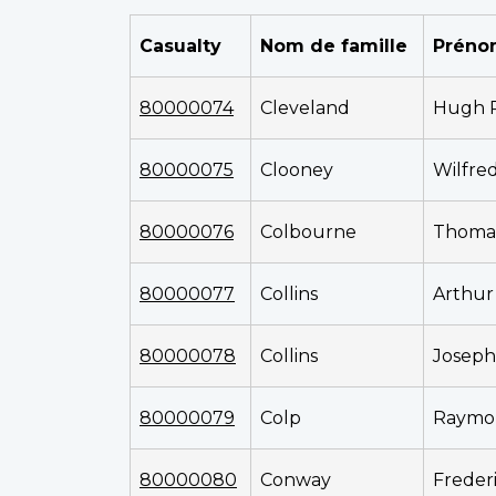
Casualty
Nom de famille
Préno
80000074
Cleveland
Hugh 
80000075
Clooney
Wilfre
80000076
Colbourne
Thoma
80000077
Collins
Arthur
80000078
Collins
Joseph
80000079
Colp
Raymo
80000080
Conway
Freder