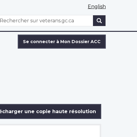
English
WxT
echercher
Search
form
Se connecter à Mon Dossier ACC
écharger une copie haute résolution