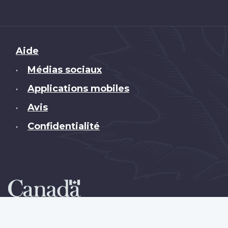
Brand
Aide
Médias sociaux
•
Applications mobiles
•
Avis
•
Confidentialité
•