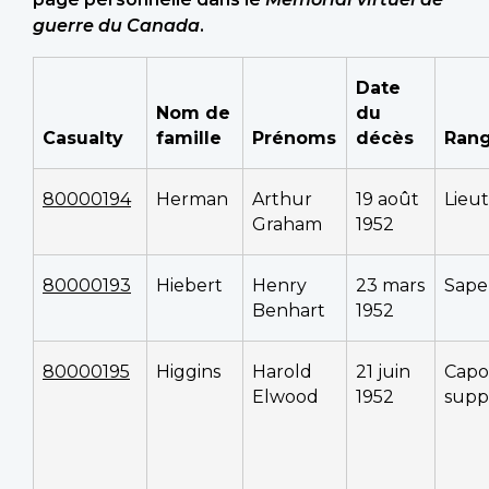
guerre du Canada
.
Date
Nom de
du
Casualty
famille
Prénoms
décès
Ran
80000194
Herman
Arthur
19 août
Lieu
Graham
1952
80000193
Hiebert
Henry
23 mars
Sape
Benhart
1952
80000195
Higgins
Harold
21 juin
Capo
Elwood
1952
supp