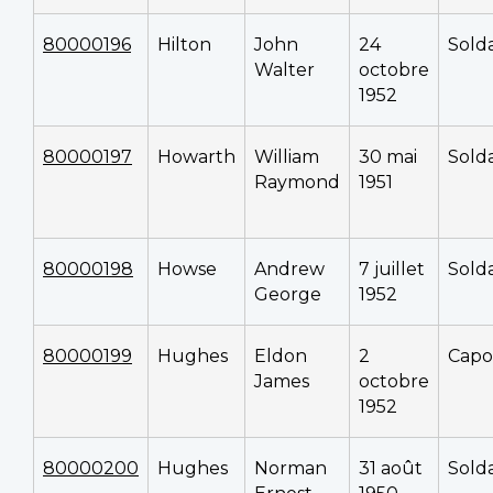
80000196
Hilton
John
24
Sold
Walter
octobre
1952
80000197
Howarth
William
30 mai
Sold
Raymond
1951
80000198
Howse
Andrew
7 juillet
Sold
George
1952
80000199
Hughes
Eldon
2
Capo
James
octobre
1952
80000200
Hughes
Norman
31 août
Sold