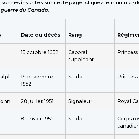
sonnes inscrites sur cette page, cliquez leur nom ci-
e guerre du Canada
.
s
Date du décès
Rang
Régime
15 octobre 1952
Caporal
Princess 
suppléant
alph
19 novembre
Soldat
Princess 
1952
John
28 juillet 1951
Signaleur
Royal Ca
8 janvier 1952
Soldat
Corps ro
canadie