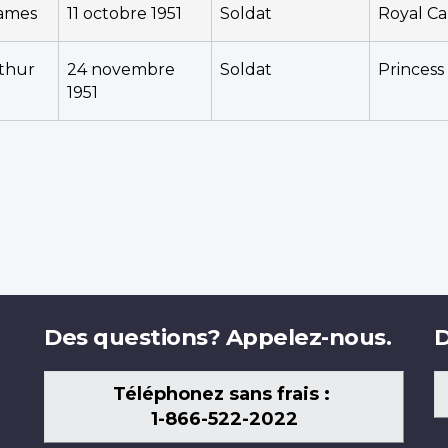
ames
11 octobre 1951
Soldat
Royal C
thur
24 novembre
Soldat
Princess 
1951
Des questions? Appelez-nous.
D
Téléphonez sans frais :
1-866-522-2022