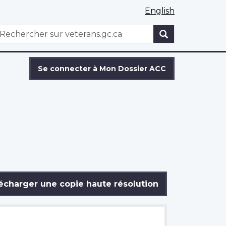
English
WxT
echercher
Search
form
Se connecter à Mon Dossier ACC
écharger une copie haute résolution