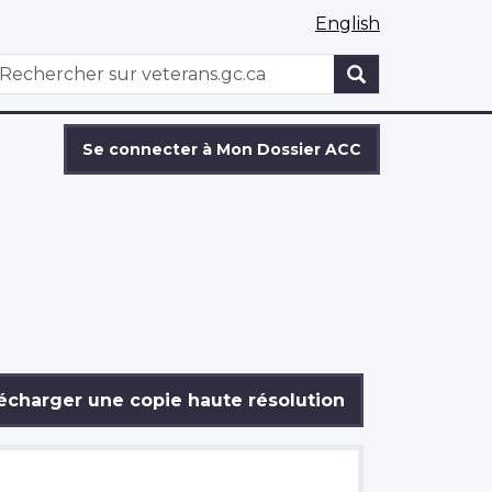
English
WxT
echercher
Search
form
Se connecter à Mon Dossier ACC
écharger une copie haute résolution