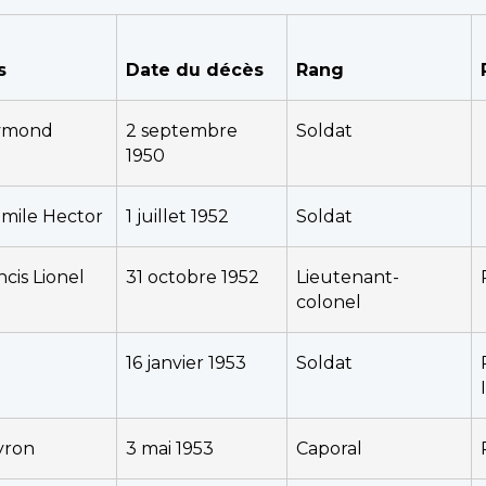
s
Date du décès
Rang
ymond
2 septembre
Soldat
1950
mile Hector
1 juillet 1952
Soldat
cis Lionel
31 octobre 1952
Lieutenant-
colonel
16 janvier 1953
Soldat
yron
3 mai 1953
Caporal