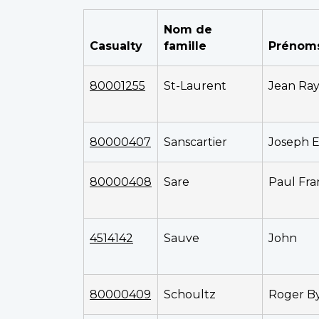
Nom de
Casualty
famille
Prénom
80001255
St-Laurent
Jean Ra
80000407
Sanscartier
Joseph E
80000408
Sare
Paul Fran
4514142
Sauve
John
80000409
Schoultz
Roger B