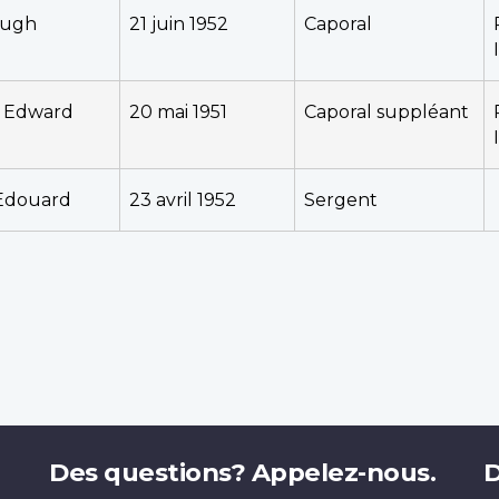
Hugh
21 juin 1952
Caporal
 Edward
20 mai 1951
Caporal suppléant
 Edouard
23 avril 1952
Sergent
Des questions? Appelez-nous.
D