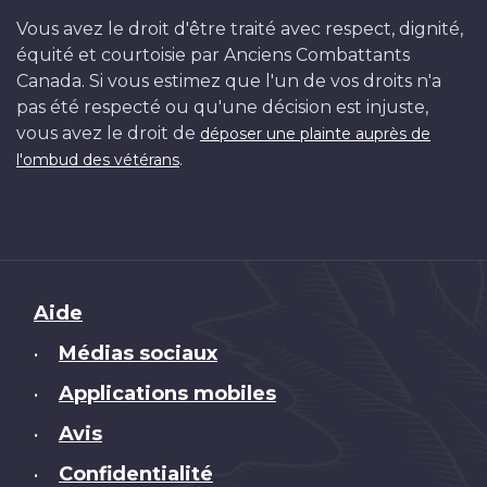
Vous avez le droit d'être traité avec respect, dignité,
équité et courtoisie par Anciens Combattants
Canada. Si vous estimez que l'un de vos droits n'a
pas été respecté ou qu'une décision est injuste,
vous avez le droit de
déposer une plainte auprès de
.
l'ombud des vétérans
Brand
Aide
Médias sociaux
•
Applications mobiles
•
Avis
•
Confidentialité
•