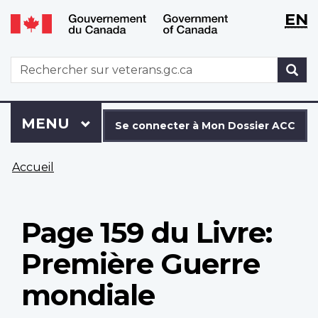
WxT
WxT
EN
Aller
Passer
Langu
Langu
au
à
contenu
la
switch
switch
WxT
R
principal
version
Search
HTML
simplifiée
form
Se
Menu
MENU
PRINCIPAL
connecter
Se connecter à Mon Dossier ACC
à
Vous
Mon
Accueil
êtes
Dossier
ici
ACC
Page 159 du Livre:
Première Guerre
mondiale