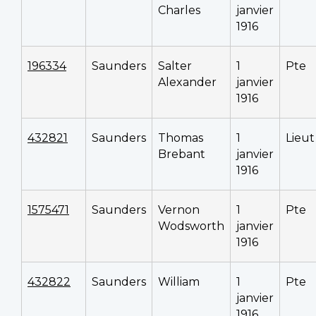
Charles
janvier
1916
196334
Saunders
Salter
1
Pte
Alexander
janvier
1916
432821
Saunders
Thomas
1
Lieut
Brebant
janvier
1916
1575471
Saunders
Vernon
1
Pte
Wodsworth
janvier
1916
432822
Saunders
William
1
Pte
janvier
1916