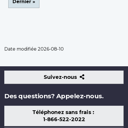
Dernière
Dernier »
page
Date modifiée
2026-08-10
Suivez-
Suivez-nous
nous
Des questions? Appelez-nous.
Téléphonez sans frais :
1-866-522-2022