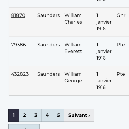
81870
Saunders
William
1
Gnr
Charles
janvier
1916
79386
Saunders
William
1
Pte
Everett
janvier
1916
432823
Saunders
William
1
Pte
George
janvier
1916
Pagination
Page
1
Page
2
Page
3
Page
4
Page
5
Page
Suivant ›
courante
suivante