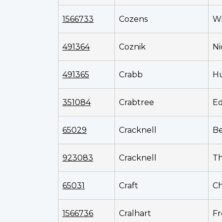
1566733
Cozens
Wi
491364
Coznik
Ni
491365
Crabb
H
351084
Crabtree
E
65029
Cracknell
B
923083
Cracknell
Th
65031
Craft
Ch
1566736
Cralhart
Fr