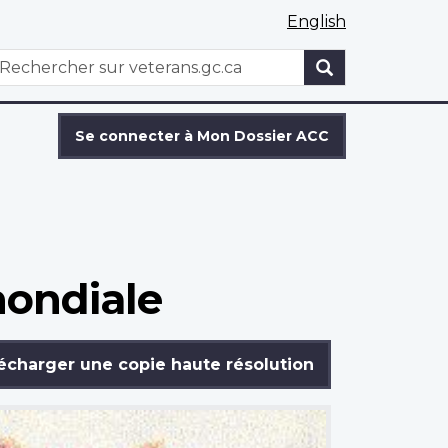
English
WxT
echercher
Search
form
Se connecter à Mon Dossier ACC
mondiale
écharger une copie haute résolution