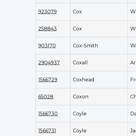
923079
Cox
Wi
258843
Cox
Wi
903170
Cox-Smith
Wa
2904937
Coxall
Ar
1566729
Coxhead
Fr
65028
Coxon
Ch
1566730
Coyle
Da
1566731
Coyle
Ja