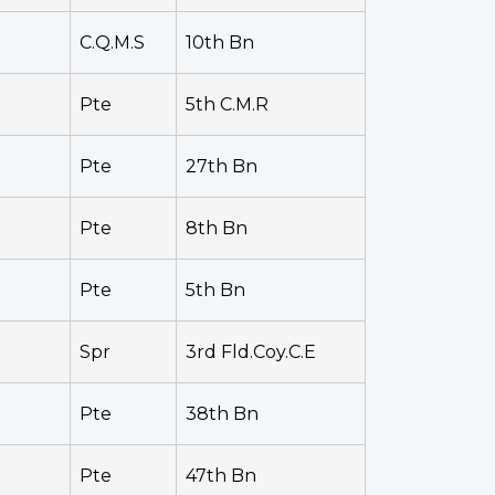
C.Q.M.S
10th Bn
Pte
5th C.M.R
Pte
27th Bn
Pte
8th Bn
Pte
5th Bn
Spr
3rd Fld.Coy.C.E
Pte
38th Bn
Pte
47th Bn