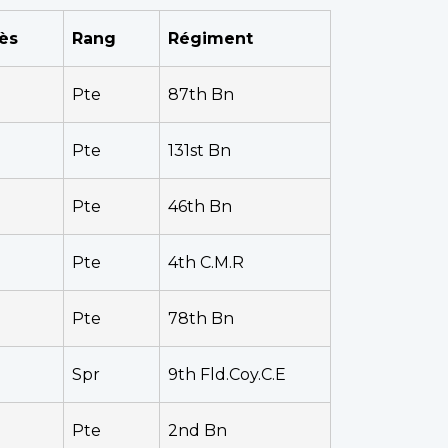
ès
Rang
Régiment
Pte
87th Bn
Pte
131st Bn
Pte
46th Bn
Pte
4th C.M.R
Pte
78th Bn
Spr
9th Fld.Coy.C.E
Pte
2nd Bn