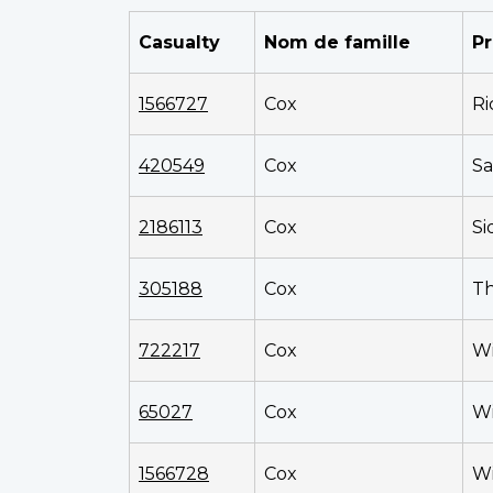
Casualty
Nom de famille
P
1566727
Cox
Ri
420549
Cox
S
2186113
Cox
Si
305188
Cox
T
722217
Cox
Wi
65027
Cox
Wi
1566728
Cox
Wi