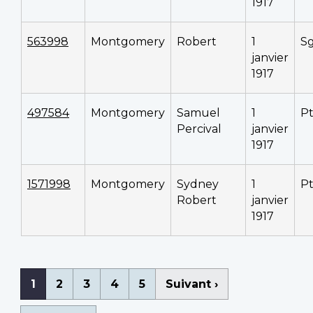
1917
563998
Montgomery
Robert
1
S
janvier
1917
497584
Montgomery
Samuel
1
P
Percival
janvier
1917
1571998
Montgomery
Sydney
1
P
Robert
janvier
1917
Pagination
Page
1
Page
2
Page
3
Page
4
Page
5
Page
Suivant ›
courante
suivante