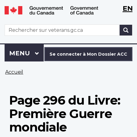
WxT
WxT
EN
Aller
Passer
Langu
Langu
au
à
contenu
la
switch
switch
WxT
R
principal
version
Search
HTML
simplifiée
form
Se
Menu
MENU
PRINCIPAL
connecter
Se connecter à Mon Dossier ACC
à
Vous
Mon
Accueil
êtes
Dossier
ici
ACC
Page 296 du Livre:
Première Guerre
mondiale