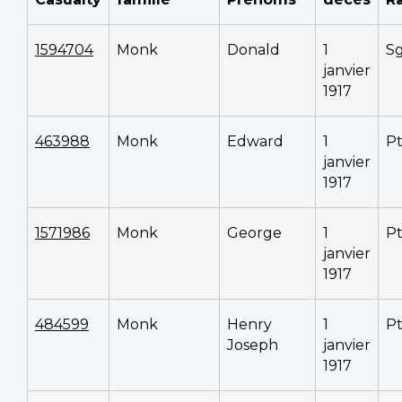
1594704
Monk
Donald
1
S
janvier
1917
463988
Monk
Edward
1
P
janvier
1917
1571986
Monk
George
1
P
janvier
1917
484599
Monk
Henry
1
P
Joseph
janvier
1917