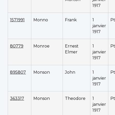
1917
1571991
Monno
Frank
1
P
janvier
1917
80779
Monroe
Ernest
1
P
Elmer
janvier
1917
895807
Monson
John
1
P
janvier
1917
363317
Monson
Theodore
1
P
janvier
1917