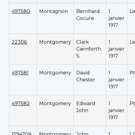
497580
Montagnon
Bernhard
1
Li
Cocure
janvier
1917
22306
Montgomery
Clark
1
Li
Cairnforth
janvier
S.
1917
497581
Montgomery
David
1
P
Chester
janvier
1917
497582
Montgomery
Edward
1
P
John
janvier
1917
1594709
Montgomery
John
1
L.