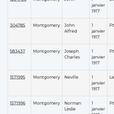
janvier
1917
304785
Montgomery
John
1
P
Alfred
janvier
1917
583437
Montgomery
Joseph
1
P
Charles
janvier
1917
1571995
Montgomery
Neville
1
Li
janvier
1917
1571996
Montgomery
Norman
1
P
Leslie
janvier