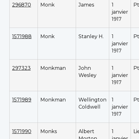
296870
Monk
James
1
P
janvier
1917
1571988
Monk
Stanley H.
1
P
janvier
1917
297323
Monkman
John
1
P
Wesley
janvier
1917
1571989
Monkman
Wellington
1
P
Coldwell
janvier
1917
1571990
Monks
Albert
1
Li
Morton
janvier