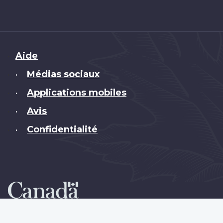
Brand
Aide
Médias sociaux
•
Applications mobiles
•
Avis
•
Confidentialité
•