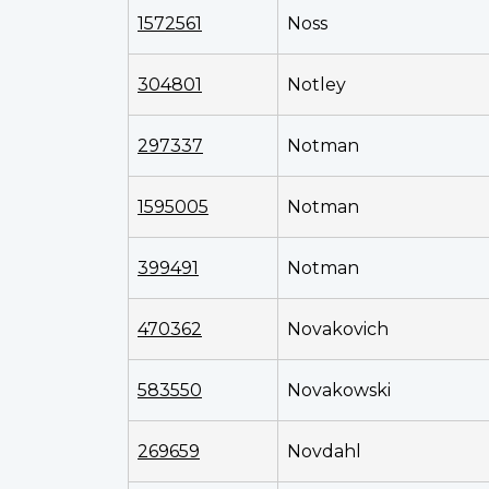
1572561
Noss
304801
Notley
297337
Notman
1595005
Notman
399491
Notman
470362
Novakovich
583550
Novakowski
269659
Novdahl