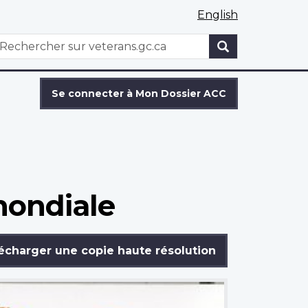
English
WxT
echercher
Search
form
Se connecter à Mon Dossier ACC
mondiale
écharger une copie haute résolution