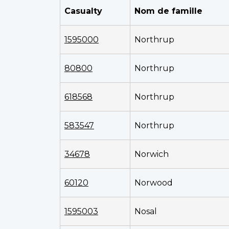
Casualty
Nom de famille
1595000
Northrup
80800
Northrup
618568
Northrup
583547
Northrup
34678
Norwich
60120
Norwood
1595003
Nosal