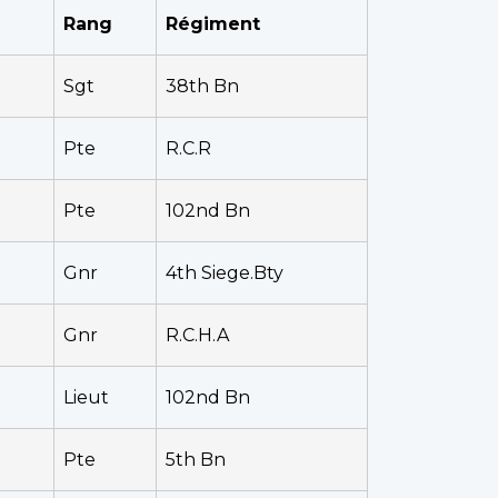
Rang
Régiment
Sgt
38th Bn
Pte
R.C.R
Pte
102nd Bn
Gnr
4th Siege.Bty
Gnr
R.C.H.A
Lieut
102nd Bn
Pte
5th Bn