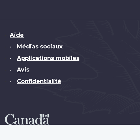
Brand
Aide
Médias sociaux
•
Applications mobiles
•
Avis
•
Confidentialité
•