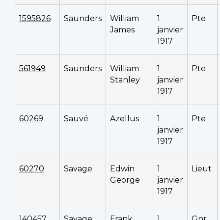
1595826
Saunders
William
1
Pte
James
janvier
1917
561949
Saunders
William
1
Pte
Stanley
janvier
1917
60269
Sauvé
Azellus
1
Pte
janvier
1917
60270
Savage
Edwin
1
Lieut
George
janvier
1917
140457
Savage
Frank
1
Gnr