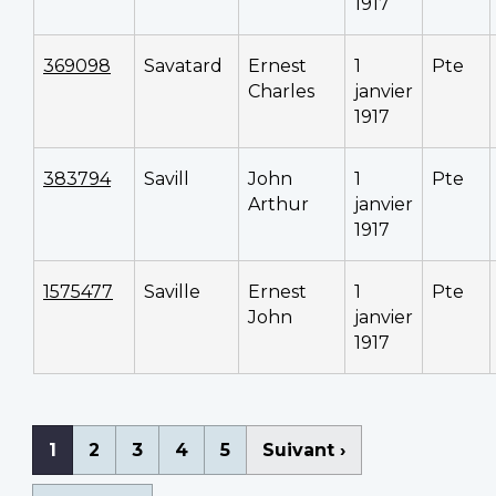
1917
369098
Savatard
Ernest
1
Pte
Charles
janvier
1917
383794
Savill
John
1
Pte
Arthur
janvier
1917
1575477
Saville
Ernest
1
Pte
John
janvier
1917
Pagination
Page
1
Page
2
Page
3
Page
4
Page
5
Page
Suivant ›
courante
suivante