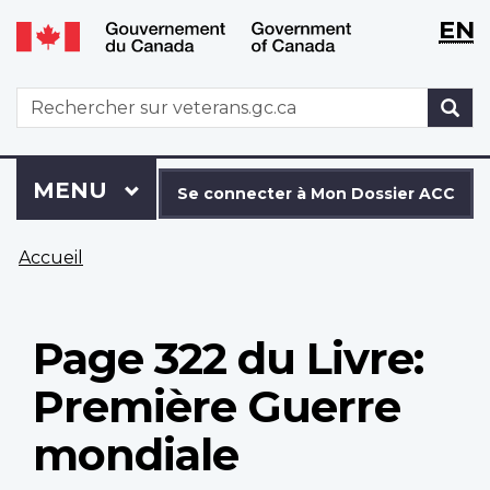
WxT
WxT
EN
Aller
Passer
Langu
Langu
au
à
contenu
la
switch
switch
WxT
R
principal
version
Search
HTML
simplifiée
form
Se
Menu
MENU
PRINCIPAL
connecter
Se connecter à Mon Dossier ACC
à
Vous
Mon
Accueil
êtes
Dossier
ici
ACC
Page 322 du Livre:
Première Guerre
mondiale