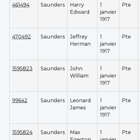
461494
Saunders
Harry
1
Pte
Edward
janvier
1917
470492
Saunders
Jeffrey
1
Pte
Herman
janvier
1917
1595823
Saunders
John
1
Pte
William
janvier
1917
99642
Saunders
Leonard
1
Pte
James
janvier
1917
1595824
Saunders
Max
1
Pte
Egerton
janvier