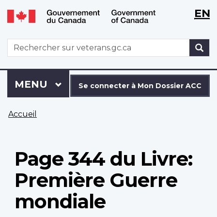
WxT
WxT
EN
Aller
Passer
Langu
Langu
au
à
contenu
la
switch
switch
WxT
R
principal
version
Search
HTML
simplifiée
form
Se
Menu
MENU
PRINCIPAL
connecter
Se connecter à Mon Dossier ACC
à
Vous
Mon
Accueil
êtes
Dossier
ici
ACC
Page 344 du Livre:
Première Guerre
mondiale