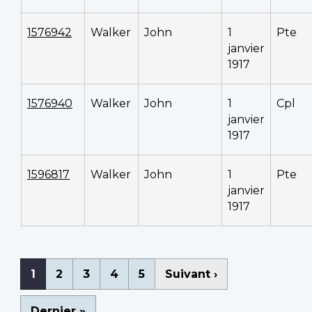
1576942
Walker
John
1
Pte
janvier
1917
1576940
Walker
John
1
Cpl
janvier
1917
1596817
Walker
John
1
Pte
janvier
1917
Pagination
Page
1
Page
2
Page
3
Page
4
Page
5
Page
Suivant ›
courante
suivante
Dernière
Dernier »