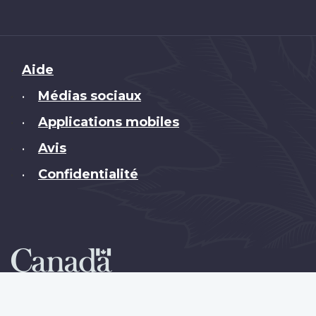
Brand
Aide
Médias sociaux
•
Applications mobiles
•
Avis
•
Confidentialité
•