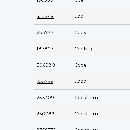
190530
Coe
522249
Coe
253757
Cody
187803
Codling
306080
Code
253756
Code
253409
Cockburn
250082
Cockburn