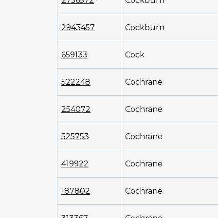
2756572
Cockburn
2943457
Cockburn
659133
Cock
522248
Cochrane
254072
Cochrane
525753
Cochrane
419922
Cochrane
187802
Cochrane