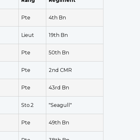
Rang
Régiment
Pte
4th Bn
Lieut
19th Bn
Pte
50th Bn
Pte
2nd CMR
Pte
43rd Bn
Sto.2
"Seagull"
Pte
49th Bn