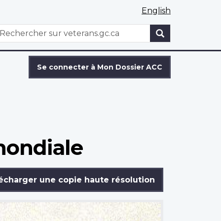
English
WxT
echercher
Search
form
Se connecter à Mon Dossier ACC
mondiale
écharger une copie haute résolution