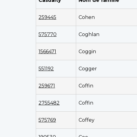
Casualty
Nom de famille
259445
Cohen
575770
Coghlan
1566471
Coggin
551192
Cogger
259671
Coffin
2755482
Coffin
575769
Coffey