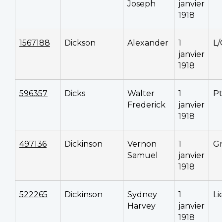
Joseph
janvier
1918
1567188
Dickson
Alexander
1
L/
janvier
1918
596357
Dicks
Walter
1
P
Frederick
janvier
1918
497136
Dickinson
Vernon
1
G
Samuel
janvier
1918
522265
Dickinson
Sydney
1
Li
Harvey
janvier
1918