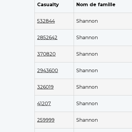
Casualty
Nom de famille
532844
Shannon
2852642
Shannon
370820
Shannon
2943600
Shannon
326019
Shannon
41207
Shannon
259999
Shannon