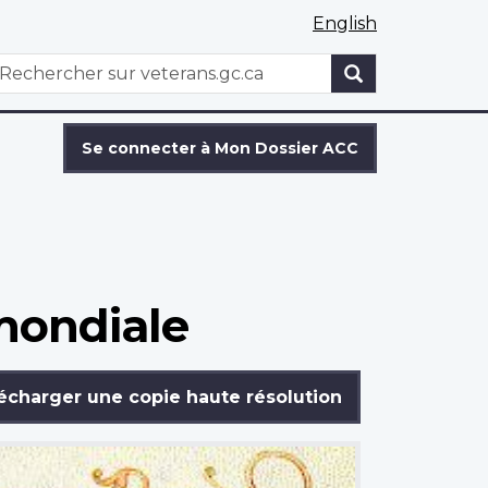
English
WxT
echercher
Search
form
Se connecter à Mon Dossier ACC
mondiale
écharger une copie haute résolution