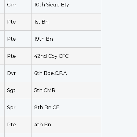
Gnr
10th Siege Bty
Pte
1st Bn
Pte
19th Bn
Pte
42nd Coy CFC
Dvr
6th Bde.C.F.A
Sgt
5th CMR
Spr
8th Bn CE
Pte
4th Bn