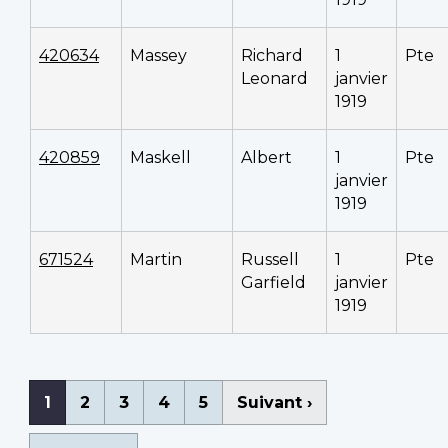
420634
Massey
Richard
1
Pte
Leonard
janvier
1919
420859
Maskell
Albert
1
Pte
janvier
1919
671524
Martin
Russell
1
Pte
Garfield
janvier
1919
Pagination
Page
1
Page
2
Page
3
Page
4
Page
5
Page
Suivant ›
courante
suivante