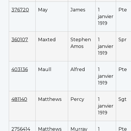
376720
May
James
1
Pte
janvier
1919
360107
Maxted
Stephen
1
Spr
Amos
janvier
1919
403136
Maull
Alfred
1
Pte
janvier
1919
481140
Matthews
Percy
1
Sgt
janvier
1919
2756414
Matthews
Murray
1
Pte