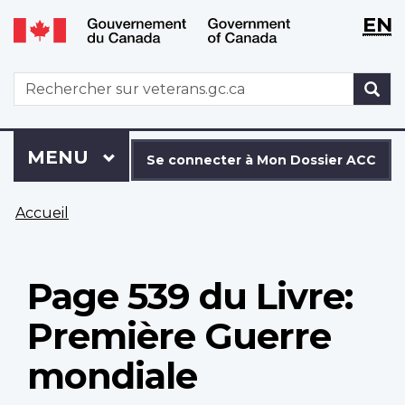
WxT
WxT
EN
Aller
Passer
Langu
Langu
au
à
contenu
la
switch
switch
WxT
R
principal
version
Search
HTML
simplifiée
form
Se
Menu
MENU
PRINCIPAL
connecter
Se connecter à Mon Dossier ACC
à
Vous
Mon
Accueil
êtes
Dossier
ici
ACC
Page 539 du Livre:
Première Guerre
mondiale