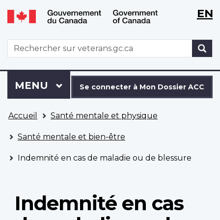
WxT
WxT
EN
Aller
Passer
Langu
Langu
au
à
contenu
la
switch
switch
WxT
R
principal
version
Search
HTML
simplifiée
form
Se
Menu
MENU
PRINCIPAL
connecter
Se connecter à Mon Dossier ACC
à
Vous
Mon
Accueil
Santé mentale et physique
êtes
Dossier
ici
ACC
Santé mentale et bien-être
Indemnité en cas de maladie ou de blessure
Indemnité en cas