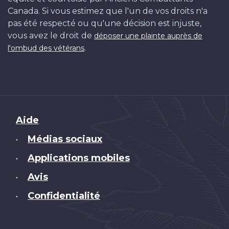
Canada. Si vous estimez que l'un de vos droits n'a
pas été respecté ou qu'une décision est injuste,
vous avez le droit de
déposer une plainte auprès de
.
l'ombud des vétérans
Brand
Aide
Médias sociaux
•
Applications mobiles
•
Avis
•
Confidentialité
•