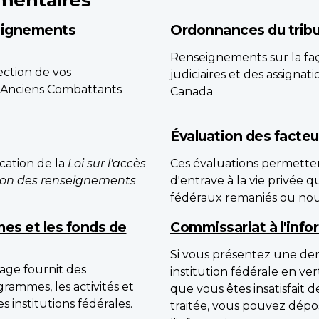
eignements
Ordonnances du tribu
Renseignements sur la f
tion de vos
judiciaires et des assigna
 Anciens Combattants
Canada
Évaluation des facteurs
ication de la
Loi sur l'accès
Ces évaluations permetten
ction des renseignements
d'entrave à la vie privée 
fédéraux remaniés ou nou
es et les fonds de
Commissariat à l'info
Si vous présentez une d
page fournit des
institution fédérale en ve
rammes, les activités et
que vous êtes insatisfait 
 institutions fédérales.
traitée, vous pouvez dépo