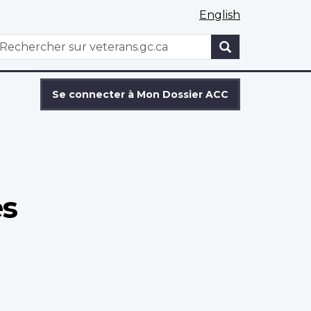
English
WxT
echercher
Search
form
Se connecter à Mon Dossier ACC
es