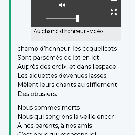
le
Activer
sous-
le
Ouvrir
titrage
mode
plein
muet
écran
Au champ d’honneur - vidéo
champ d’honneur, les coquelicots
Sont parsemés de lot en lot
Auprès des croix; et dans l’espace
Les alouettes devenues lasses
Mêlent leurs chants au sifflement
Des obusiers.
Nous sommes morts
Nous qui songions la veille encor’
À nos parents, à nos amis,
C’est nous qui reposons ici