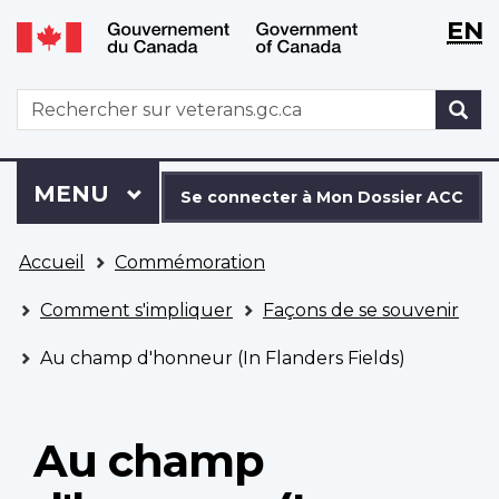
WxT
WxT
EN
Aller
Passer
Langu
Langu
au
à
contenu
la
switch
switch
WxT
R
principal
version
Search
HTML
simplifiée
form
Se
Menu
MENU
PRINCIPAL
connecter
Se connecter à Mon Dossier ACC
à
Vous
Mon
Accueil
Commémoration
êtes
Dossier
ici
ACC
Comment s'impliquer
Façons de se souvenir
Au champ d'honneur (In Flanders Fields)
Au champ