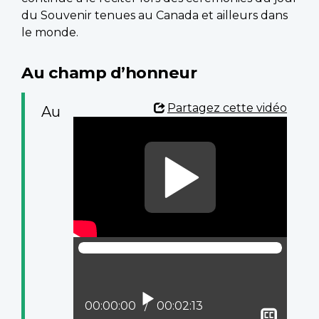
du Souvenir tenues au Canada et ailleurs dans
le monde.
Au champ d’honneur
Partagez cette vidéo
Au
Lire
Position actuelle :
00:00:00
Temps total :
00:02:13
Affich