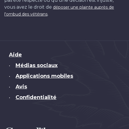
pas été respecté ou qu'une décision est injuste,
vous avez le droit de
déposer une plainte auprès de
.
l'ombud des vétérans
Brand
Aide
Médias sociaux
•
Applications mobiles
•
Avis
•
Confidentialité
•