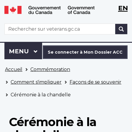
WxT
WxT
EN
Aller
Passer
Langu
Langu
au
à
contenu
la
switch
switch
WxT
R
principal
version
Search
HTML
simplifiée
form
Se
Menu
MENU
PRINCIPAL
connecter
Se connecter à Mon Dossier ACC
à
Vous
Mon
Accueil
Commémoration
êtes
Dossier
ici
ACC
Comment s'impliquer
Façons de se souvenir
Cérémonie à la chandelle
Cérémonie à la