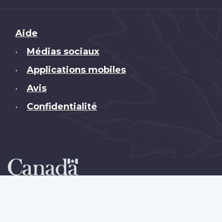
Brand
Aide
Médias sociaux
•
Applications mobiles
•
Avis
•
Confidentialité
•