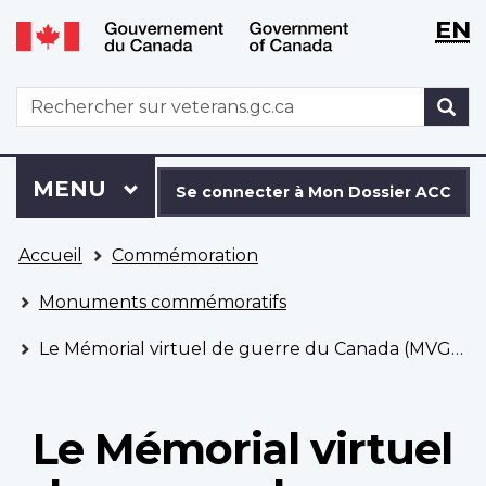
WxT
WxT
EN
Aller
Passer
Langu
Langu
au
à
contenu
la
switch
switch
WxT
R
principal
version
Search
HTML
simplifiée
form
Se
Menu
MENU
PRINCIPAL
connecter
Se connecter à Mon Dossier ACC
à
Vous
Mon
Accueil
Commémoration
êtes
Dossier
ici
ACC
Monuments commémoratifs
Le Mémorial virtuel de guerre du Canada (MVGC)
Le Mémorial virtuel