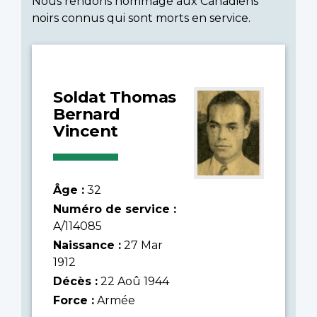
Nous rendons hommage aux Canadiens
noirs connus qui sont morts en service.
Soldat Thomas
Bernard
Vincent
Âge :
32
Numéro de service :
A/114085
Naissance :
27 Mar
1912
Décès :
22 Aoû 1944
Force :
Armée