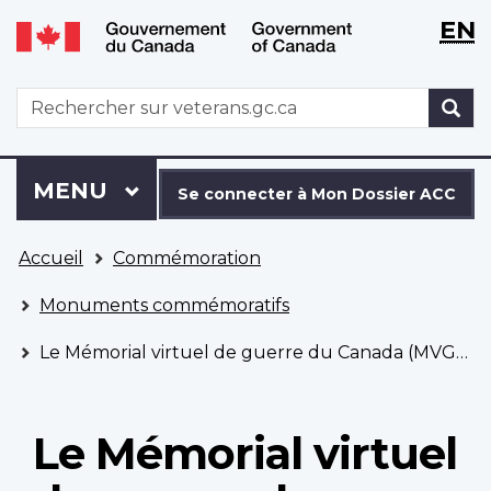
WxT
WxT
EN
Aller
Passer
Langu
Langu
au
à
contenu
la
switch
switch
WxT
R
principal
version
Search
HTML
simplifiée
form
Se
Menu
MENU
PRINCIPAL
connecter
Se connecter à Mon Dossier ACC
à
Vous
Mon
Accueil
Commémoration
êtes
Dossier
ici
ACC
Monuments commémoratifs
Le Mémorial virtuel de guerre du Canada (MVGC)
Le Mémorial virtuel