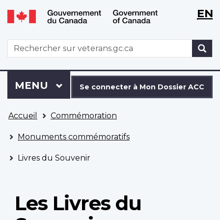
WxT
WxT
EN
Aller
Passer
Langu
Langu
au
à
contenu
la
switch
switch
WxT
R
principal
version
Search
HTML
simplifiée
form
Se
Menu
MENU
PRINCIPAL
connecter
Se connecter à Mon Dossier ACC
à
Vous
Mon
Accueil
Commémoration
êtes
Dossier
ici
ACC
Monuments commémoratifs
Livres du Souvenir
Les Livres du