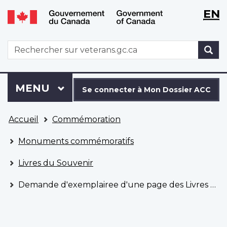
WxT
WxT
EN
Aller
Passer
Langu
Langu
au
à
contenu
la
switch
switch
WxT
R
principal
version
Search
HTML
simplifiée
form
Se
Menu
MENU
PRINCIPAL
connecter
Se connecter à Mon Dossier ACC
à
Vous
Mon
Accueil
Commémoration
êtes
Dossier
ici
ACC
Monuments commémoratifs
Livres du Souvenir
Demande d'exemplairee d'une page des Livres du Souvenir