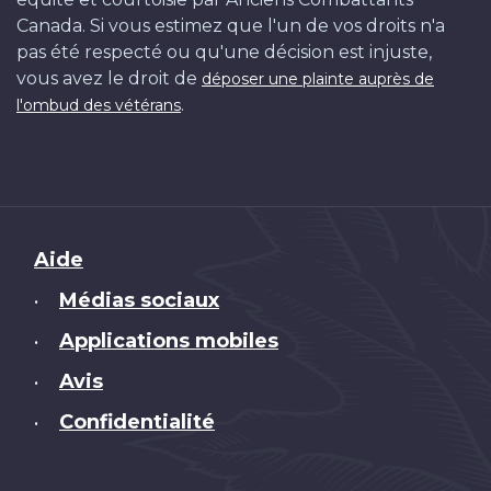
Canada. Si vous estimez que l'un de vos droits n'a
pas été respecté ou qu'une décision est injuste,
vous avez le droit de
déposer une plainte auprès de
.
l'ombud des vétérans
Brand
Aide
Médias sociaux
•
Applications mobiles
•
Avis
•
Confidentialité
•