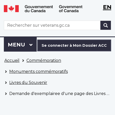
WxT
WxT
EN
Aller
Passer
Langu
Langu
au
à
contenu
la
switch
switch
WxT
R
principal
version
Search
HTML
simplifiée
form
Se
Menu
MENU
PRINCIPAL
connecter
Se connecter à Mon Dossier ACC
à
Vous
Mon
Accueil
Commémoration
êtes
Dossier
ici
ACC
Monuments commémoratifs
Livres du Souvenir
Demande d'exemplairee d'une page des Livres du Souvenir