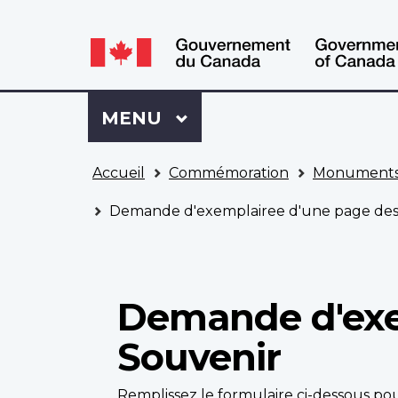
WxT
WxT
Language
Language
switcher
switcher
Se
Menu
MENU
PRINCIPAL
connecter
à
Vous
Mon
Accueil
Commémoration
Monuments
êtes
Dossier
ici
ACC
Demande d'exemplairee d'une page des 
Demande d'exe
Souvenir
Remplissez le formulaire ci-dessous 