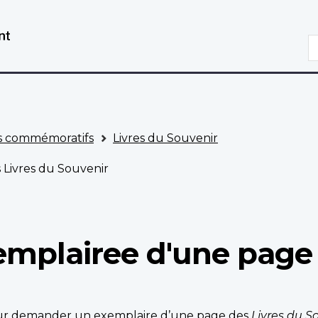
Aller
Passer
au
à
R
contenu
la
principal
version
HTML
simplifiée
 commémoratifs
Livres du Souvenir
Livres du Souvenir
mplairee d'une page 
pour demander un exemplaire d’une page des
Livres du S