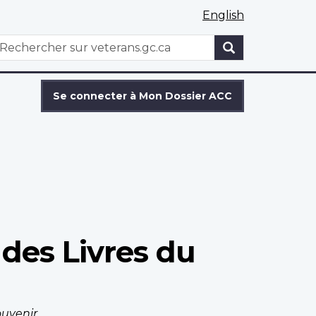
English
WxT
echercher
Search
form
Se connecter à Mon Dossier ACC
des Livres du
ouvenir
.