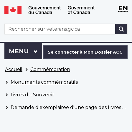
WxT
WxT
EN
Aller
Passer
Langu
Langu
au
à
contenu
la
switch
switch
WxT
R
principal
version
Search
HTML
simplifiée
form
Se
Menu
MENU
PRINCIPAL
connecter
Se connecter à Mon Dossier ACC
à
Vous
Mon
Accueil
Commémoration
êtes
Dossier
ici
ACC
Monuments commémoratifs
Livres du Souvenir
Demande d'exemplairee d'une page des Livres du Souvenir