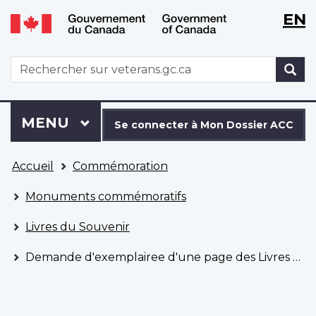
WxT
WxT
EN
Aller
Passer
Langu
Langu
au
à
contenu
la
switch
switch
WxT
R
principal
version
Search
HTML
simplifiée
form
Se
Menu
MENU
PRINCIPAL
connecter
Se connecter à Mon Dossier ACC
à
Vous
Mon
Accueil
Commémoration
êtes
Dossier
ici
ACC
Monuments commémoratifs
Livres du Souvenir
Demande d'exemplairee d'une page des Livres du Souvenir