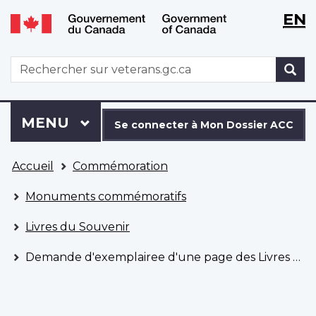
WxT
WxT
EN
Aller
Passer
Langu
Langu
au
à
contenu
la
switch
switch
WxT
R
principal
version
Search
HTML
simplifiée
form
Se
Menu
MENU
PRINCIPAL
connecter
Se connecter à Mon Dossier ACC
à
Vous
Mon
Accueil
Commémoration
êtes
Dossier
ici
ACC
Monuments commémoratifs
Livres du Souvenir
Demande d'exemplairee d'une page des Livres du Souvenir