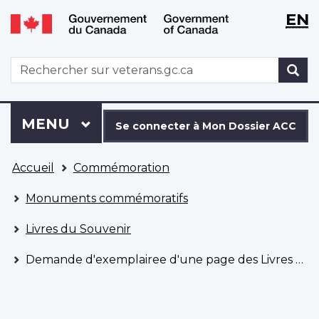
WxT
WxT
EN
Aller
Passer
Langu
Langu
au
à
contenu
la
switch
switch
WxT
R
principal
version
Search
HTML
simplifiée
form
Se
Menu
MENU
PRINCIPAL
connecter
Se connecter à Mon Dossier ACC
à
Vous
Mon
Accueil
Commémoration
êtes
Dossier
ici
ACC
Monuments commémoratifs
Livres du Souvenir
Demande d'exemplairee d'une page des Livres du Souvenir