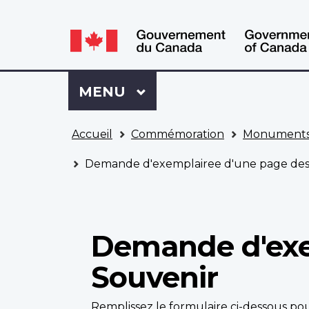
WxT
WxT
Language
Language
switcher
switcher
Se
Menu
MENU
PRINCIPAL
connecter
à
Vous
Mon
Accueil
Commémoration
Monuments
êtes
Dossier
ici
ACC
Demande d'exemplairee d'une page des 
Demande d'exe
Souvenir
Remplissez le formulaire ci-dessous 