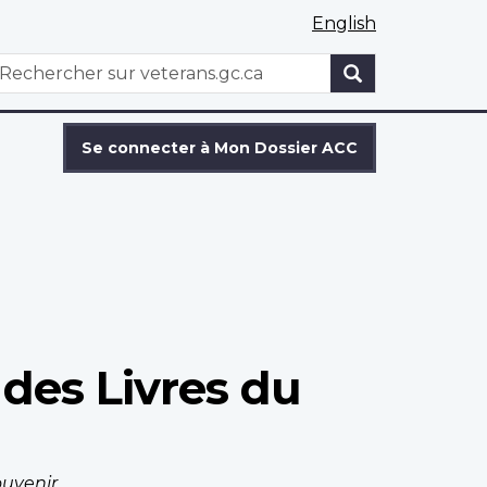
English
WxT
echercher
Search
form
Se connecter à Mon Dossier ACC
des Livres du
ouvenir
.