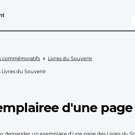
Aller
Passer
au
à
R
contenu
la
principal
version
HTML
simplifiée
 commémoratifs
Livres du Souvenir
Livres du Souvenir
mplairee d'une page 
pour demander un exemplaire d’une page des
Livres du S