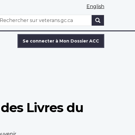
English
WxT
echercher
Search
form
Se connecter à Mon Dossier ACC
des Livres du
ouvenir
.