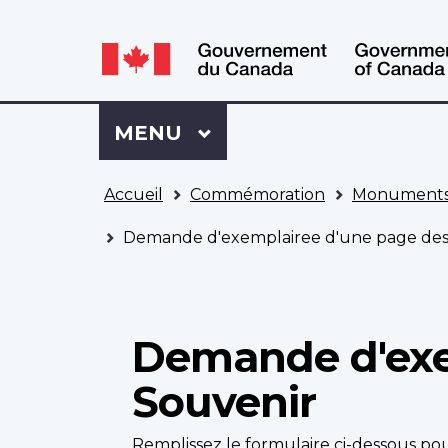
WxT
WxT
Language
Language
switcher
switcher
Se
Menu
MENU
PRINCIPAL
connecter
à
Vous
Mon
Accueil
Commémoration
Monuments
êtes
Dossier
ici
ACC
Demande d'exemplairee d'une page des 
Demande d'exe
Souvenir
Remplissez le formulaire ci-dessous 