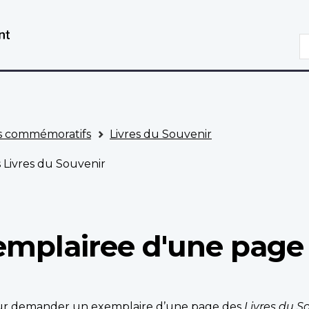
Aller
Passer
au
à
R
contenu
la
principal
version
HTML
simplifiée
 commémoratifs
Livres du Souvenir
Livres du Souvenir
mplairee d'une page 
pour demander un exemplaire d’une page des
Livres du S