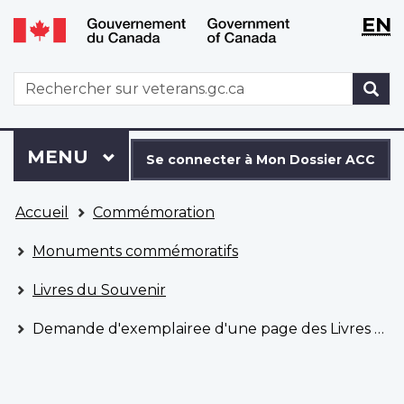
WxT
WxT
EN
Aller
Passer
Langu
Langu
au
à
contenu
la
switch
switch
WxT
R
principal
version
Search
HTML
simplifiée
form
Se
Menu
MENU
PRINCIPAL
connecter
Se connecter à Mon Dossier ACC
à
Vous
Mon
Accueil
Commémoration
êtes
Dossier
ici
ACC
Monuments commémoratifs
Livres du Souvenir
Demande d'exemplairee d'une page des Livres du Souvenir