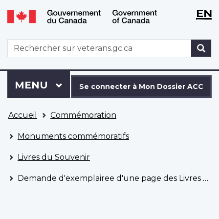
WxT
WxT
EN
Aller
Passer
Langu
Langu
au
à
contenu
la
switch
switch
WxT
R
principal
version
Search
HTML
simplifiée
form
Se
Menu
MENU
PRINCIPAL
connecter
Se connecter à Mon Dossier ACC
à
Vous
Mon
Accueil
Commémoration
êtes
Dossier
ici
ACC
Monuments commémoratifs
Livres du Souvenir
Demande d'exemplairee d'une page des Livres du Souvenir