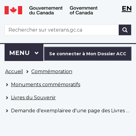
WxT
WxT
EN
Aller
Passer
Langu
Langu
au
à
contenu
la
switch
switch
WxT
R
principal
version
Search
HTML
simplifiée
form
Se
Menu
MENU
PRINCIPAL
connecter
Se connecter à Mon Dossier ACC
à
Vous
Mon
Accueil
Commémoration
êtes
Dossier
ici
ACC
Monuments commémoratifs
Livres du Souvenir
Demande d'exemplairee d'une page des Livres du Souvenir