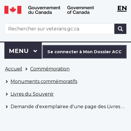
WxT
WxT
EN
Aller
Passer
Langu
Langu
au
à
contenu
la
switch
switch
WxT
R
principal
version
Search
HTML
simplifiée
form
Se
Menu
MENU
PRINCIPAL
connecter
Se connecter à Mon Dossier ACC
à
Vous
Mon
Accueil
Commémoration
êtes
Dossier
ici
ACC
Monuments commémoratifs
Livres du Souvenir
Demande d'exemplairee d'une page des Livres du Souvenir