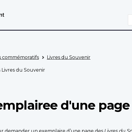
Aller
Passer
au
à
R
contenu
la
principal
version
HTML
simplifiée
 commémoratifs
Livres du Souvenir
Livres du Souvenir
mplairee d'une page 
pour demander un exemplaire d’une page des
Livres du S