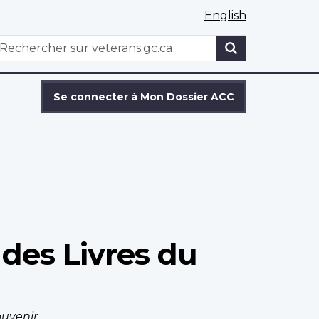
English
WxT
echercher
Search
form
Se connecter à Mon Dossier ACC
des Livres du
ouvenir
.