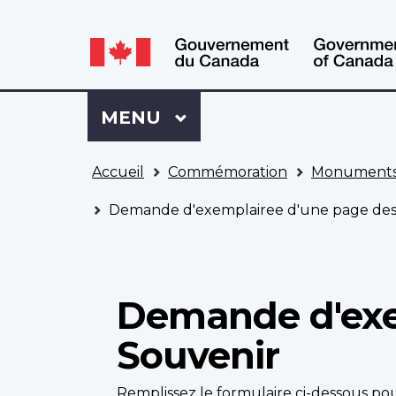
WxT
WxT
Language
Language
switcher
switcher
Se
Menu
MENU
PRINCIPAL
connecter
à
Vous
Mon
Accueil
Commémoration
Monuments
êtes
Dossier
ici
ACC
Demande d'exemplairee d'une page des 
Demande d'exe
Souvenir
Remplissez le formulaire ci-dessous 