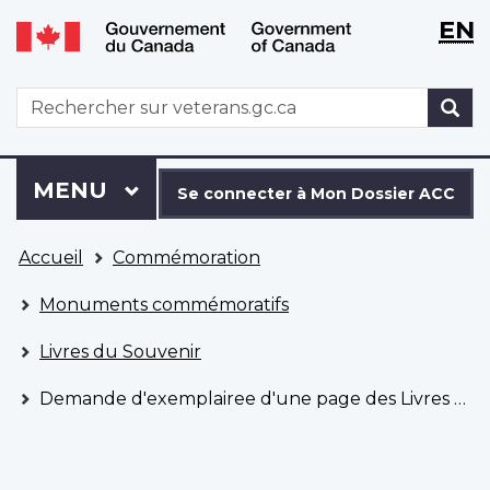
WxT
WxT
EN
Aller
Passer
Langu
Langu
au
à
contenu
la
switch
switch
WxT
R
principal
version
Search
HTML
simplifiée
form
Se
Menu
MENU
PRINCIPAL
connecter
Se connecter à Mon Dossier ACC
à
Vous
Mon
Accueil
Commémoration
êtes
Dossier
ici
ACC
Monuments commémoratifs
Livres du Souvenir
Demande d'exemplairee d'une page des Livres du Souvenir