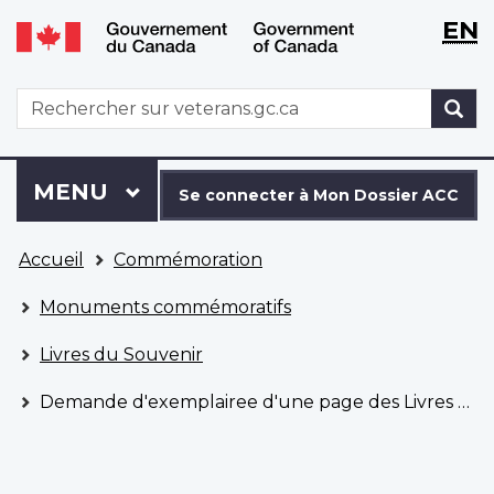
WxT
WxT
EN
Aller
Passer
Langu
Langu
au
à
contenu
la
switch
switch
WxT
R
principal
version
Search
HTML
simplifiée
form
Se
Menu
MENU
PRINCIPAL
connecter
Se connecter à Mon Dossier ACC
à
Vous
Mon
Accueil
Commémoration
êtes
Dossier
ici
ACC
Monuments commémoratifs
Livres du Souvenir
Demande d'exemplairee d'une page des Livres du Souvenir