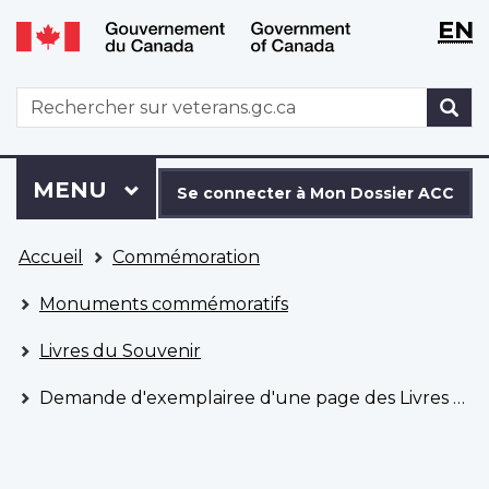
WxT
WxT
EN
Aller
Passer
Langu
Langu
au
à
contenu
la
switch
switch
WxT
R
principal
version
Search
HTML
simplifiée
form
Se
Menu
MENU
PRINCIPAL
connecter
Se connecter à Mon Dossier ACC
à
Vous
Mon
Accueil
Commémoration
êtes
Dossier
ici
ACC
Monuments commémoratifs
Livres du Souvenir
Demande d'exemplairee d'une page des Livres du Souvenir