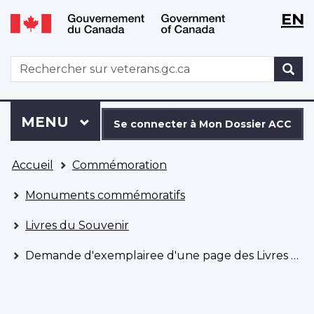
WxT
WxT
EN
Aller
Passer
Langu
Langu
au
à
contenu
la
switch
switch
WxT
R
principal
version
Search
HTML
simplifiée
form
Se
Menu
MENU
PRINCIPAL
connecter
Se connecter à Mon Dossier ACC
à
Vous
Mon
Accueil
Commémoration
êtes
Dossier
ici
ACC
Monuments commémoratifs
Livres du Souvenir
Demande d'exemplairee d'une page des Livres du Souvenir