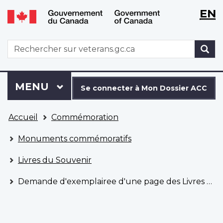
WxT
WxT
EN
Aller
Passer
Langu
Langu
au
à
contenu
la
switch
switch
WxT
R
principal
version
Search
HTML
simplifiée
form
Se
Menu
MENU
PRINCIPAL
connecter
Se connecter à Mon Dossier ACC
à
Vous
Mon
Accueil
Commémoration
êtes
Dossier
ici
ACC
Monuments commémoratifs
Livres du Souvenir
Demande d'exemplairee d'une page des Livres du Souvenir