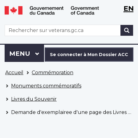
WxT
WxT
EN
Aller
Passer
Langu
Langu
au
à
contenu
la
switch
switch
WxT
R
principal
version
Search
HTML
simplifiée
form
Se
Menu
MENU
PRINCIPAL
connecter
Se connecter à Mon Dossier ACC
à
Vous
Mon
Accueil
Commémoration
êtes
Dossier
ici
ACC
Monuments commémoratifs
Livres du Souvenir
Demande d'exemplairee d'une page des Livres du Souvenir