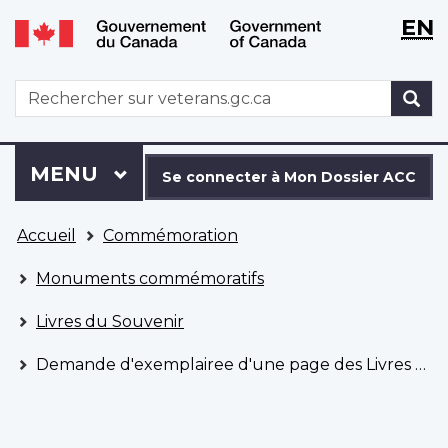
WxT
WxT
EN
Aller
Passer
Langu
Langu
au
à
contenu
la
switch
switch
WxT
R
principal
version
Search
HTML
simplifiée
form
Se
Menu
MENU
PRINCIPAL
connecter
Se connecter à Mon Dossier ACC
à
Vous
Mon
Accueil
Commémoration
êtes
Dossier
ici
ACC
Monuments commémoratifs
Livres du Souvenir
Demande d'exemplairee d'une page des Livres du Souvenir