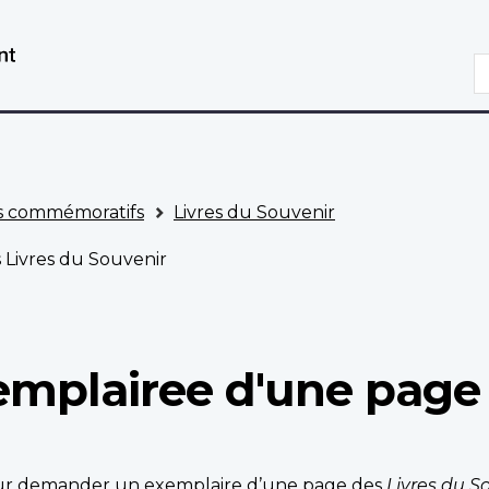
Aller
Passer
au
à
R
contenu
la
principal
version
HTML
simplifiée
 commémoratifs
Livres du Souvenir
Livres du Souvenir
mplairee d'une page 
pour demander un exemplaire d’une page des
Livres du S