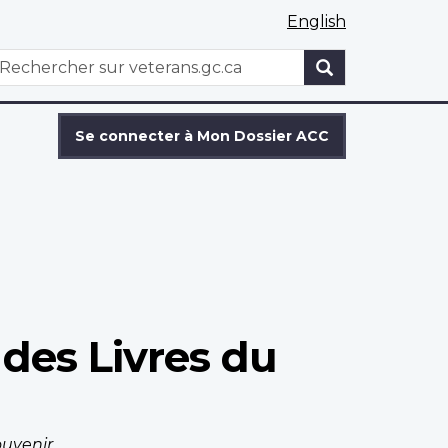
English
WxT
echercher
Search
form
Se connecter à Mon Dossier ACC
des Livres du
ouvenir
.