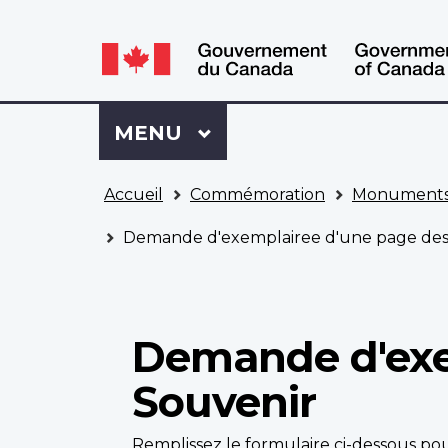
WxT
WxT
Language
Language
switcher
switcher
Se
Menu
MENU
PRINCIPAL
connecter
à
Vous
Mon
Accueil
Commémoration
Monuments
êtes
Dossier
ici
ACC
Demande d'exemplairee d'une page des 
Demande d'exe
Souvenir
Remplissez le formulaire ci-dessous 