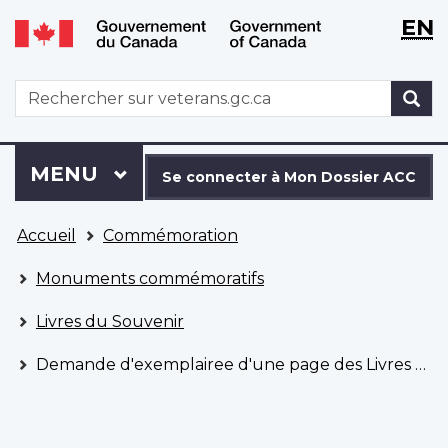
WxT
WxT
EN
Aller
Passer
Langu
Langu
au
à
contenu
la
switch
switch
WxT
R
principal
version
Search
HTML
simplifiée
form
Se
Menu
MENU
PRINCIPAL
connecter
Se connecter à Mon Dossier ACC
à
Vous
Mon
Accueil
Commémoration
êtes
Dossier
ici
ACC
Monuments commémoratifs
Livres du Souvenir
Demande d'exemplairee d'une page des Livres du Souvenir