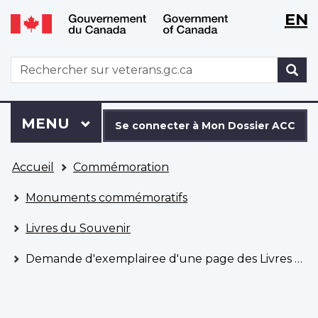
WxT
WxT
EN
Aller
Passer
Langu
Langu
au
à
contenu
la
switch
switch
WxT
R
principal
version
Search
HTML
simplifiée
form
Se
Menu
MENU
PRINCIPAL
connecter
Se connecter à Mon Dossier ACC
à
Vous
Mon
Accueil
Commémoration
êtes
Dossier
ici
ACC
Monuments commémoratifs
Livres du Souvenir
Demande d'exemplairee d'une page des Livres du Souvenir