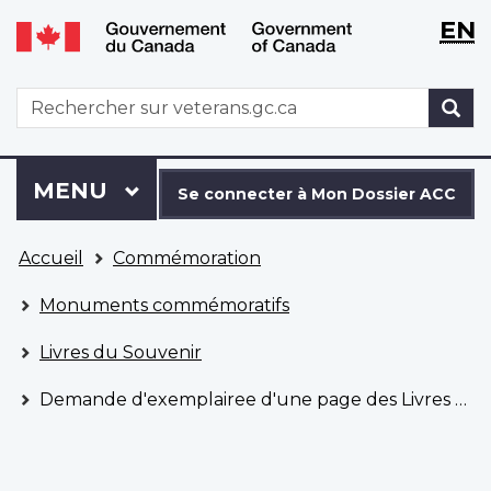
WxT
WxT
EN
Aller
Passer
Langu
Langu
au
à
contenu
la
switch
switch
WxT
R
principal
version
Search
HTML
simplifiée
form
Se
Menu
MENU
PRINCIPAL
connecter
Se connecter à Mon Dossier ACC
à
Vous
Mon
Accueil
Commémoration
êtes
Dossier
ici
ACC
Monuments commémoratifs
Livres du Souvenir
Demande d'exemplairee d'une page des Livres du Souvenir