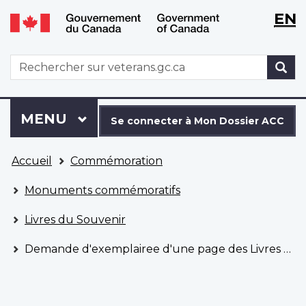
WxT
WxT
EN
Aller
Passer
Langu
Langu
au
à
contenu
la
switch
switch
WxT
R
principal
version
Search
HTML
simplifiée
form
Se
Menu
MENU
PRINCIPAL
connecter
Se connecter à Mon Dossier ACC
à
Vous
Mon
Accueil
Commémoration
êtes
Dossier
ici
ACC
Monuments commémoratifs
Livres du Souvenir
Demande d'exemplairee d'une page des Livres du Souvenir